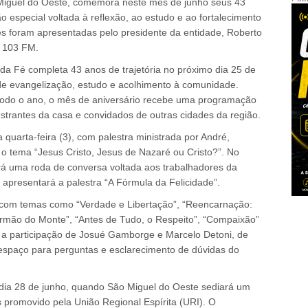
 Miguel do Oeste, comemora neste mês de junho seus 43
special voltada à reflexão, ao estudo e ao fortalecimento
des foram apresentadas pelo presidente da entidade, Roberto
o 103 FM.
 da Fé completa 43 anos de trajetória no próximo dia 25 de
de evangelização, estudo e acolhimento à comunidade.
todo o ano, o mês de aniversário recebe uma programação
estrantes da casa e convidados de outras cidades da região.
a quarta-feira (3), com palestra ministrada por André,
 o tema “Jesus Cristo, Jesus de Nazaré ou Cristo?”. No
irá uma roda de conversa voltada aos trabalhadores da
, apresentará a palestra “A Fórmula da Felicidade”.
com temas como “Verdade e Libertação”, “Reencarnação:
ermão do Monte”, “Antes de Tudo, o Respeito”, “Compaixão”
a participação de Josué Gamborge e Marcelo Detoni, de
espaço para perguntas e esclarecimento de dúvidas do
dia 28 de junho, quando São Miguel do Oeste sediará um
as promovido pela União Regional Espírita (URI). O