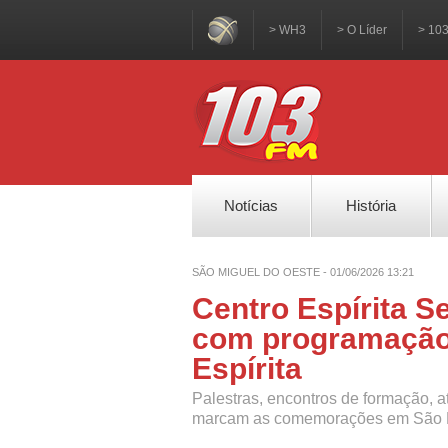
> WH3
> O Líder
> 10
Notícias
História
SÃO MIGUEL DO OESTE - 01/06/2026 13:21
Centro Espírita S
com programação 
Espírita
Palestras, encontros de formação, a
marcam as comemorações em São M