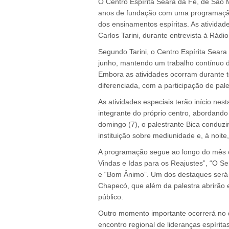
O Centro Espírita Seara da Fé, de São
anos de fundação com uma programação e
dos ensinamentos espíritas. As ativida
Carlos Tarini, durante entrevista à Rádi
Segundo Tarini, o Centro Espírita Seara
junho, mantendo um trabalho contínuo 
Embora as atividades ocorram durante 
diferenciada, com a participação de pal
As atividades especiais terão início nest
integrante do próprio centro, abordando
domingo (7), o palestrante Bica conduz
instituição sobre mediunidade e, à noite
A programação segue ao longo do mês 
Vindas e Idas para os Reajustes”, “O S
e “Bom Ânimo”. Um dos destaques será 
Chapecó, que além da palestra abrirão 
público.
Outro momento importante ocorrerá no 
encontro regional de lideranças espírit