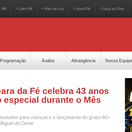
3 FM
> Líder FM
> Raio de Luz
> Nova FM
> Ouça ao Vivo
Programação
Áudios
Abrangência
Nossa Equip
eara da Fé celebra 43 anos
especial durante o Mês
tividades para crianças e o lançamento do grupo 60+
iguel do Oeste