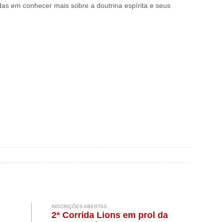
das em conhecer mais sobre a doutrina espírita e seus
INSCRIÇÕES ABERTAS
2ª Corrida Lions em prol da