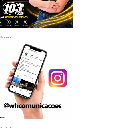
icidade
icidade