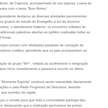
 Bento, de Capinzal, acompanhado de sua esposa, Luana da
estra com o tema “Bom Ânimo”.
residente destacou as diversas atividades permanentes
o os grupos de estudo do Evangelho à luz da doutrina
jovens, o atendimento fraterno, os encontros voltados às
 tradicionais palestras abertas ao público realizadas todas as
9 horas.
ianças contam com atividades paralelas de contação de
valores cristãos, permitindo que os pais acompanhem as
ação do grupo “60+”, voltado ao acolhimento e integração
eve início recentemente e passará a ocorrer no último
 “Momento Espírita” continua sendo transmitido diariamente
ções e pela Rádio Progresso de Descanso, levando
 aos ouvintes da região.
orçou o convite para que toda a comunidade participe das
Fé, destacando que a instituição permanece de portas