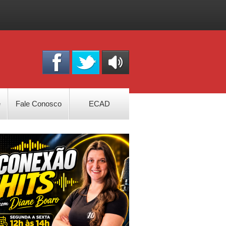
OUÇA
ONLINE
e
Fale Conosco
ECAD