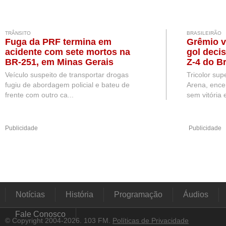
TRÂNSITO
BRASILEIRÃO
Fuga da PRF termina em
Grêmio v
acidente com sete mortos na
gol deci
BR-251, em Minas Gerais
Z-4 do Br
Veículo suspeito de transportar drogas
Tricolor sup
fugiu de abordagem policial e bateu de
Arena, ence
frente com outro ca...
sem vitória e
Publicidade
Publicidade
Notícias
História
Programação
Áudios
Fale Conosco
© Copyright 2004-2026. 103 FM.
Políticas de Privacidade