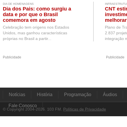
DIA DE HOMENAGENS
INFRAESTRUTU
Dia dos Pais: como surgiu a
CNT esti
data e por que o Brasil
investim
comemora em agosto
melhorar
Brasil
Celebração tem origens nos Estados
Plano de Tr
Unidos, mas ganhou características
2.837 projet
próprias no Brasil a partir...
integração n
Publicidade
Publicidade
Notícias
História
Programação
Áudios
Fale Conosco
© Copyright 2004-2026. 103 FM.
Políticas de Privacidade