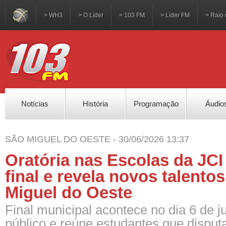
> WH3
> O Líder
> 103 FM
> Líder FM
> Raio 
Notícias
História
Programação
Áudio
SÃO MIGUEL DO OESTE - 30/06/2026 13:37
Oratória nas Escolas da JCI 
final e revela novos talento
Miguel do Oeste
Final municipal acontece no dia 6 de ju
público e reúne estudantes que dispu