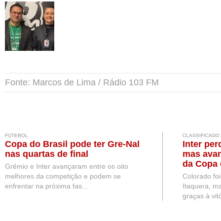
Fonte: Marcos de Lima / Rádio 103 FM
FUTEBOL
CLASSIFICADO
Copa do Brasil pode ter Gre-Nal
Inter per
nas quartas de final
mas avan
da Copa 
Grêmio e Inter avançaram entre os oito
melhores da competição e podem se
Colorado fo
enfrentar na próxima fas...
Itaquera, ma
graças à vitó