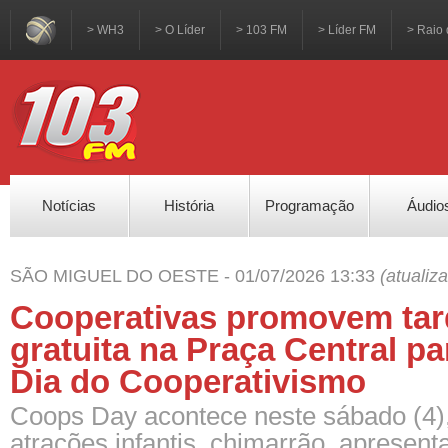
> WH3
> O Líder
> 103 FM
> Líder FM
> Raio 
Notícias
História
Programação
Áudio
SÃO MIGUEL DO OESTE - 01/07/2026 13:33
(atualiz
Cooperativas promovem tard
gratuita na Praça Central pa
Dia do Cooperativismo
Coops Day acontece neste sábado (4)
atrações infantis, chimarrão, apresent