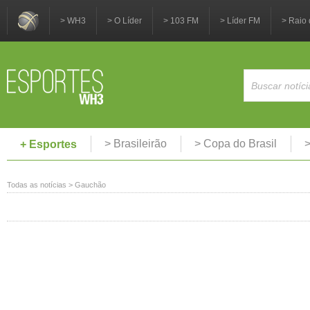
> WH3
> O Líder
> 103 FM
> Líder FM
> Raio 
> Brasileirão
> Copa do Brasil
>
+ Esportes
Todas as notícias
>
Gauchão