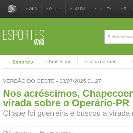
> WH3
> O Líder
> 103 FM
> Líder FM
> Raio 
> Brasileirão
> Copa do Brasil
>
+ Esportes
VERDÃO DO OESTE - 08/07/2025 01:27
Nos acréscimos, Chapecoen
virada sobre o Operário-PR 
Chape foi guerreira e buscou a virada
Comente agora!
Recomendar correção