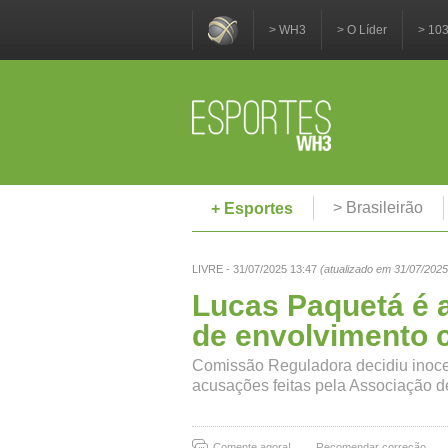
> WH3
> O Líder
> 10
> Brasileirão
+ Esportes
LIVRE - 31/07/2025 13:47
(atualizado em 31/07/2025
Lucas Paquetá é 
de envolvimento 
Comissão Reguladora decidiu inocen
acusações feitas pela Associação 
Comente agora!
Recomendar correção