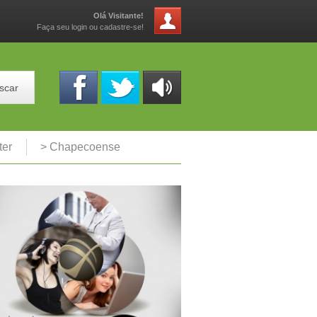
Olá Visitante!
Faça seu login ou cadastre-se!
scar
OUÇA
ONLINE
ter
> Chapecoense