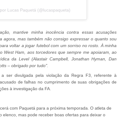
por Lucas Paquetá (@lucaspaqueta)
gação, mantive minha inocência contra essas acusações
da agora, mas também não consigo expressar o quanto sou
ara voltar a jogar futebol com um sorriso no rosto. À minha
ao West Ham, aos torcedores que sempre me apoiaram, ao
ídica da Level (Alastair Campbell, Jonathan Hyman, Dan
ts – obrigado por tudo".
a ser divulgada pela violação da Regra F3, referente à
i acusado de falhas no cumprimento de suas obrigações de
ções à investigação da FA.
cerá com Paquetá para a próxima temporada. O atleta de
o elenco, mas pode receber boas ofertas para deixar o