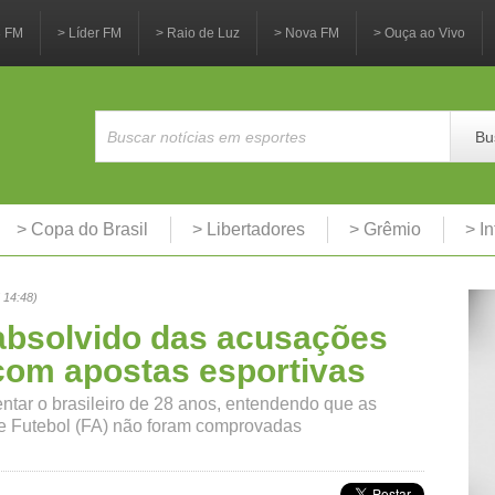
3 FM
> Líder FM
> Raio de Luz
> Nova FM
> Ouça ao Vivo
Bu
> Copa do Brasil
> Libertadores
> Grêmio
> In
 14:48)
absolvido das acusações
com apostas esportivas
tar o brasileiro de 28 anos, entendendo que as
de Futebol (FA) não foram comprovadas