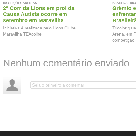
INSCRIÇÕES ABERTAS
NA ARENA TRI
2ª Corrida Lions em prol da
Grêmio e
Causa Autista ocorre em
enfrenta
setembro em Maravilha
Brasileir
Iniciativa é realizada pelo Lions Clube
Tricolor gaú
Maravilha TEAcolhe
Arena, em P
competição
Nenhum comentário enviado