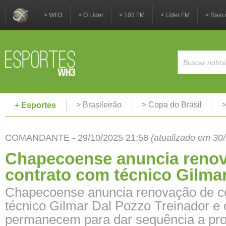
> WH3
> O Líder
> 103 FM
> Líder FM
> Raio 
> Brasileirão
> Copa do Brasil
>
+ Esportes
COMANDANTE - 29/10/2025 21:58
(atualizado em 30
Chapecoense anuncia reno
contrato com técnico Gilma
Chapecoense anuncia renovação de c
técnico Gilmar Dal Pozzo Treinador e
permanecem para dar sequência a proj