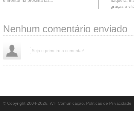
enfrentar na próxima fas...
Itaquera, ma
graças à vitó
Nenhum comentário enviado
© Copyright 2004-2026. WH Comunicação.
Políticas de Privacidade