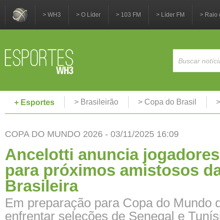
> WH3
> O Líder
> 103 FM
> Líder FM
> Raio 
> Brasileirão
> Copa do Brasil
>
+ Esportes
COPA DO MUNDO 2026 - 03/11/2025 16:09
Ancelotti anuncia jogadore
para próximos amistosos d
Brasileira
Em preparação para Copa do Mundo de
enfrentar seleções de Senegal e Tunís