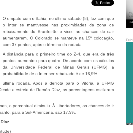
O empate com o Bahia, no último sábado (8), fez com que
o Inter se mantivesse nas proximidades da zona de
rebaixamento do Brasileirão e visse as chances de cair
aumentarem. O Colorado se manteve na 15ª colocação,
Publ
com 37 pontos, após o término da rodada.
A distância para o primeiro time do Z-4, que era de três
pontos, aumentou para quatro. De acordo com os cálculos
da Universidade Federal de Minas Gerais (UFMG), a
probabilidade de o Inter ser rebaixado é de 16,9%.
 última rodada. Após a derrota para o Vitória, a UFMG
esde a estreia de Ramón Díaz, as porcentagens oscilaram
as, o percentual diminuiu. À Libertadores, as chances de ir
quanto, para a Sul-Americana, são 17,9%.
 Díaz
ntude)