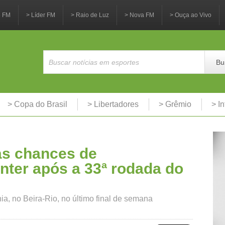
3 FM
> Líder FM
> Raio de Luz
> Nova FM
> Ouça ao Vivo
Bu
> Copa do Brasil
> Libertadores
> Grêmio
> In
as chances de
nter após a 33ª rodada do
, no Beira-Rio, no último final de semana