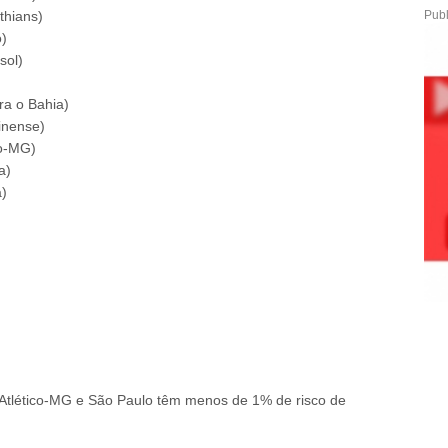
thians)
Publ
o)
sol)
ra o Bahia)
inense)
co-MG)
a)
a)
, Atlético-MG e São Paulo têm menos de 1% de risco de