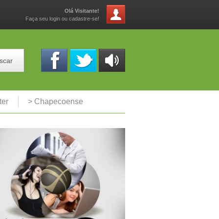
Olá Visitante!
Faça seu login ou cadastre-se!
scar
OUÇA
ONLINE
ter
> Chapecoense