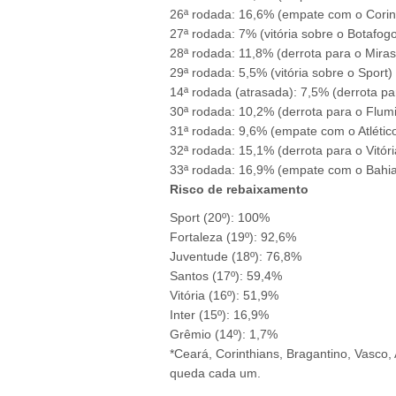
26ª rodada: 16,6% (empate com o Corin
27ª rodada: 7% (vitória sobre o Botafog
28ª rodada: 11,8% (derrota para o Miras
29ª rodada: 5,5% (vitória sobre o Sport)
14ª rodada (atrasada): 7,5% (derrota pa
30ª rodada: 10,2% (derrota para o Flum
31ª rodada: 9,6% (empate com o Atléti
32ª rodada: 15,1% (derrota para o Vitóri
33ª rodada: 16,9% (empate com o Bahi
Risco de rebaixamento
Sport (20º): 100%
Fortaleza (19º): 92,6%
Juventude (18º): 76,8%
Santos (17º): 59,4%
Vitória (16º): 51,9%
Inter (15º): 16,9%
Grêmio (14º): 1,7%
*Ceará, Corinthians, Bragantino, Vasco
queda cada um.