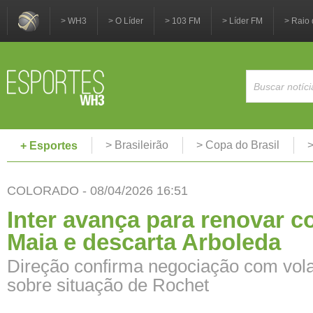
> WH3
> O Líder
> 103 FM
> Líder FM
> Raio 
> Brasileirão
> Copa do Brasil
>
+ Esportes
COLORADO - 08/04/2026 16:51
Inter avança para renovar 
Maia e descarta Arboleda
Direção confirma negociação com volan
sobre situação de Rochet