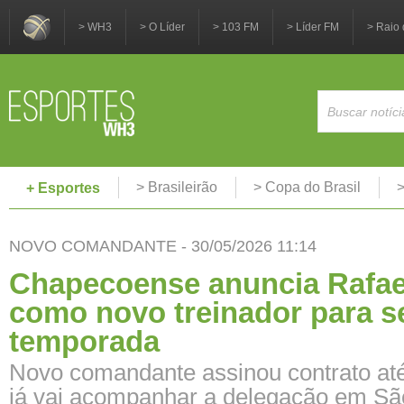
> WH3
> O Líder
> 103 FM
> Líder FM
> Raio 
> Brasileirão
> Copa do Brasil
>
+ Esportes
NOVO COMANDANTE - 30/05/2026 11:14
Chapecoense anuncia Rafae
como novo treinador para s
temporada
Novo comandante assinou contrato até
já vai acompanhar a delegação em Sã