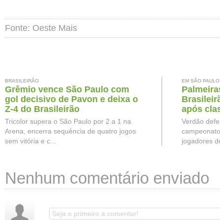
Fonte: Oeste Mais
BRASILEIRÃO
EM SÃO PAULO
Grêmio vence São Paulo com
Palmeiras
gol decisivo de Pavon e deixa o
Brasilei
Z-4 do Brasileirão
após cla
Brasil
Tricolor supera o São Paulo por 2 a 1 na
Verdão defe
Arena, encerra sequência de quatro jogos
campeonato,
sem vitória e c...
jogadores d
Nenhum comentário enviado