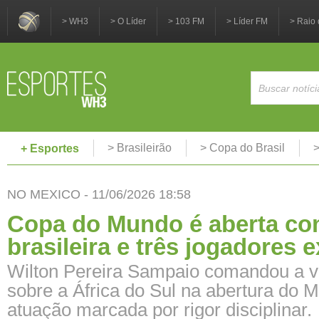
> WH3
> O Líder
> 103 FM
> Líder FM
> Raio 
> Brasileirão
> Copa do Brasil
>
+ Esportes
NO MEXICO - 11/06/2026 18:58
Copa do Mundo é aberta co
brasileira e três jogadores 
Wilton Pereira Sampaio comandou a vi
sobre a África do Sul na abertura do M
atuação marcada por rigor disciplinar.