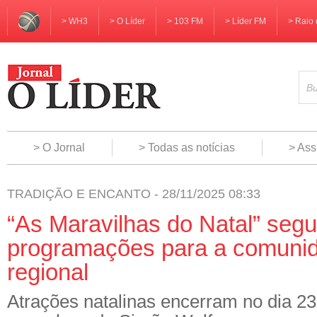
> WH3
> O Líder
> 103 FM
> Líder FM
> Raio 
> O Jornal
> Todas as notícias
> Ass
TRADIÇÃO E ENCANTO - 28/11/2025 08:33
“As Maravilhas do Natal” seg
programações para a comunid
regional
Atrações natalinas encerram no dia 2