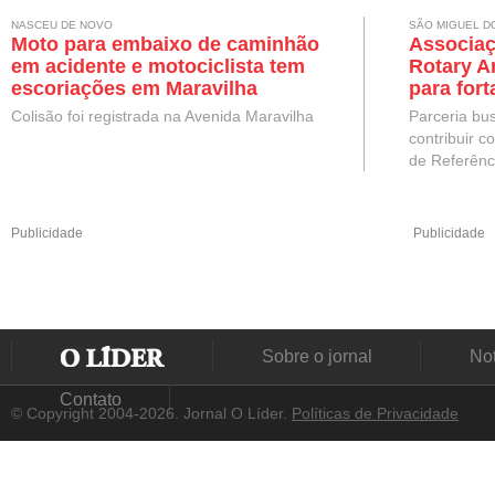
NASCEU DE NOVO
SÃO MIGUEL D
Moto para embaixo de caminhão
Associaç
em acidente e motociclista tem
Rotary A
escoriações em Maravilha
para for
pessoas
Colisão foi registrada na Avenida Maravilha
Parceria bu
Miguel d
contribuir c
de Referênc.
Publicidade
Publicidade
Sobre o jornal
Not
Contato
© Copyright 2004-2026. Jornal O Líder.
Políticas de Privacidade