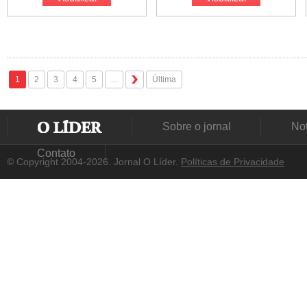
1
2
3
4
5
...
Última
Sobre o jornal
Not
Contato
© Copyright 2004-2026. Jornal O Líder.
Políticas de Privacidade