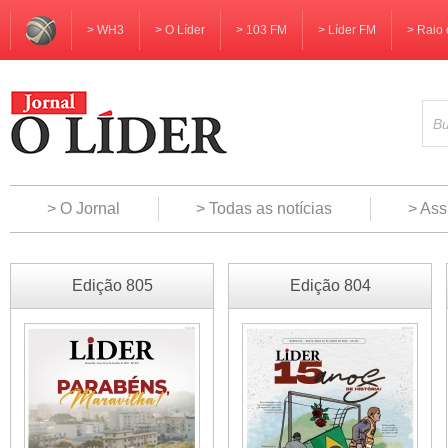
> WH3
> O Líder
> 103 FM
> Líder FM
> Raio 
> O Jornal
> Todas as notícias
> Ass
Edição 805
Edição 804