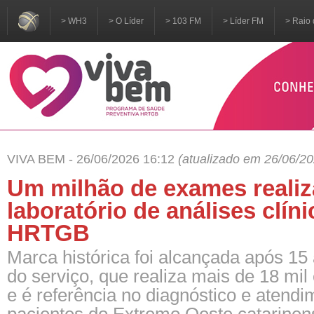
> WH3
> O Líder
> 103 FM
> Líder FM
> Raio 
VIVA BEM - 26/06/2026 16:12
(atualizado em 26/06/20
Um milhão de exames reali
laboratório de análises clín
HRTGB
Marca histórica foi alcançada após 15
do serviço, que realiza mais de 18 m
e é referência no diagnóstico e atend