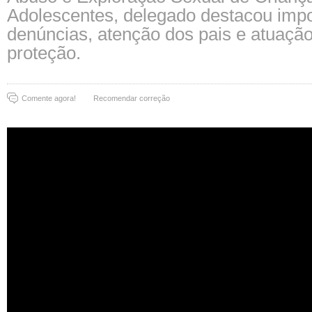
Adolescentes, delegado destacou impo
denúncias, atenção dos pais e atuação
proteção.
Comente agora!
Recomendar correção