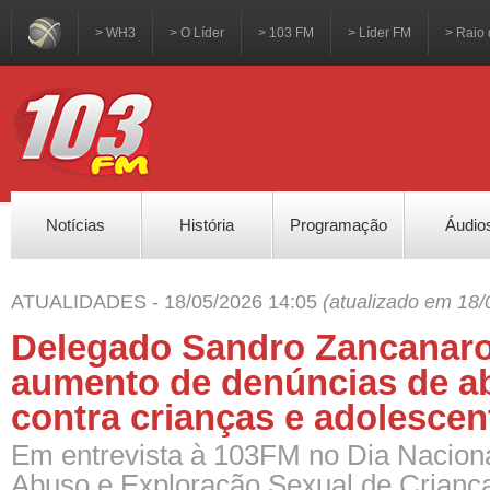
> WH3
> O Líder
> 103 FM
> Líder FM
> Raio 
Notícias
História
Programação
Áudio
ATUALIDADES - 18/05/2026 14:05
(atualizado em 18/
Delegado Sandro Zancanaro 
aumento de denúncias de a
contra crianças e adolescen
Em entrevista à 103FM no Dia Nacion
Abuso e Exploração Sexual de Crianç