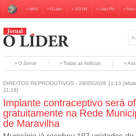
> WH3
> O Líder
> 103 FM
> Líder FM
> Raio 
> O Jornal
> Todas as notícias
> Ass
DIREITOS REPRODUTIVOS - 29/05/2026 11:13
(atua
11:18)
Implante contraceptivo será o
gratuitamente na Rede Munici
de Maravilha