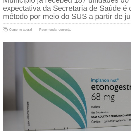
Município já recebeu 187 unidades do
expectativa da Secretaria de Saúde é d
método por meio do SUS a partir de j
Comente agora!
Recomendar correção