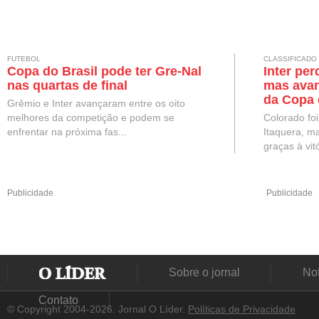
FUTEBOL
CLASSIFICADO
Copa do Brasil pode ter Gre-Nal
Inter per
nas quartas de final
mas avan
da Copa 
Grêmio e Inter avançaram entre os oito
melhores da competição e podem se
Colorado fo
enfrentar na próxima fas...
Itaquera, ma
graças à vitó
Publicidade
Publicidade
Sobre o jornal
Not
Contato
© Copyright 2004-2026. Jornal O Líder.
Políticas de Privacidade