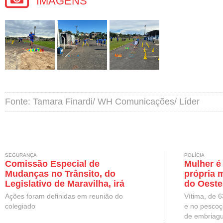
IMAGENS
Fonte: Tamara Finardi/ WH Comunicações/ Líder
SEGURANÇA
POLÍCIA
Comissão Especial de
Mulher é
Mudanças no Trânsito, do
própria 
Legislativo de Maravilha, irá
do Oeste
realizar visitas aos pontos mais
Ações foram definidas em reunião do
Vítima, de 6
críticos da mobilidade urbana
colegiado
e no pescoç
do município
de embriagu