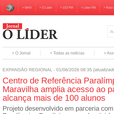
> WH3
> O Líder
> 103 FM
> Líder FM
> Raio 
> O Jornal
> Todas as notícias
> Ass
EXPANSÃO REGIONAL - 01/06/2026 08:35
(atualiza
Centro de Referência Paralím
Maravilha amplia acesso ao p
alcança mais de 100 alunos
Projeto desenvolvido em parceria com