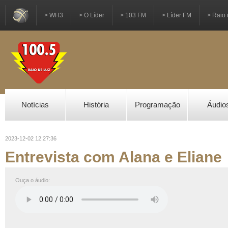
> WH3
> O Líder
> 103 FM
> Líder FM
> Raio 
Notícias
História
Programação
Áudio
2023-12-02 12:27:36
Entrevista com Alana e Eliane
Ouça o áudio: