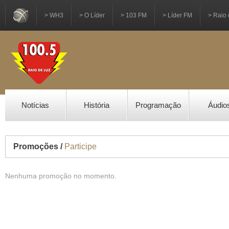
> WH3
> O Líder
> 103 FM
> Líder FM
> Raio 
Notícias
História
Programação
Áudio
Promoções /
Participe
Nenhuma promoção no momento.