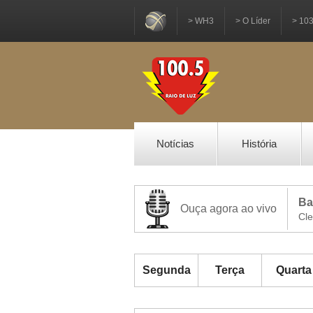
> WH3
> O Líder
> 10
Notícias
História
Ba
Ouça agora ao vivo
Cl
Segunda
Terça
Quarta