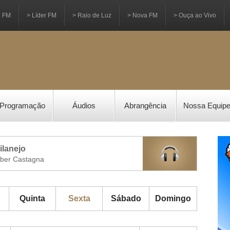
3 FM
> Líder FM
> Raio de Luz
> Nova FM
> Ouça ao Vivo
Programação
Áudios
Abrangência
Nossa Equip
ilanejo
eber Castagna
Quinta
Sexta
Sábado
Domingo