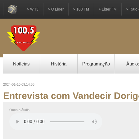
> WH3
> O Líder
> 103 FM
> Líder FM
> Raio 
Notícias
História
Programação
Áudio
2024-01-10 09:14:55
Entrevista com Vandecir Dori
Ouça o áudio: