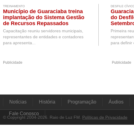
TREINAMENTO
DESFILE CÍVIC
Município de Guaraciaba treina
Guaracia
implantação do Sistema Gestão
do Desfil
de Recursos Repassados
Setembr
Capacitação reuniu servidores municipais,
Primeira re
representantes de entidades e contadores
representan
para apresenta...
para definir 
Publicidade
Publicidade
Notícias
História
Programação
Áudios
Fale Conosco
© Copyright 2004-2026. Raio de Luz FM.
Políticas de Privacidade