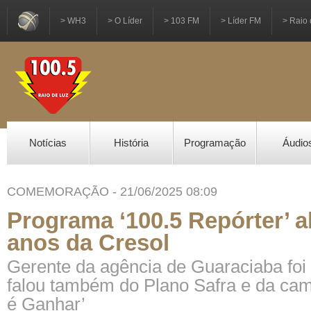
> WH3
> O Líder
> 103 FM
> Líder FM
> Raio 
Notícias
História
Programação
Áudio
COMEMORAÇÃO - 21/06/2025 08:09
Programa ‘100.5 Repórter’ a
anos da Cresol
Gerente da agência de Guaraciaba foi 
falou também do Plano Safra e da ca
é Ganhar’