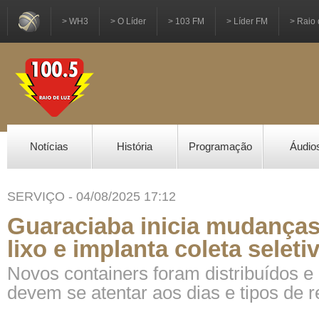
> WH3
> O Líder
> 103 FM
> Líder FM
> Raio 
Notícias
História
Programação
Áudio
SERVIÇO - 04/08/2025 17:12
Guaraciaba inicia mudanças
lixo e implanta coleta seleti
Novos containers foram distribuídos 
devem se atentar aos dias e tipos de r