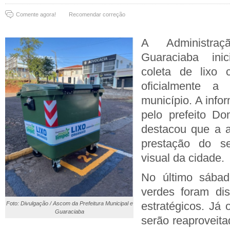
Comente agora!
Recomendar correção
A Administra
Guaraciaba in
coleta de lixo
oficialmente a 
município. A info
pelo prefeito D
destacou que a a
prestação do s
visual da cidade.
No último sábad
verdes foram dis
estratégicos. Já 
Foto: Divulgação / Ascom da Prefeitura Municipal e
Guaraciaba
serão reaproveita