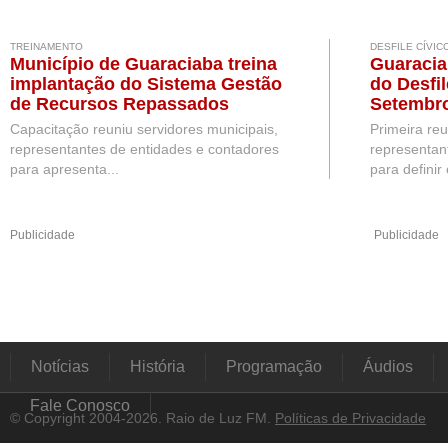
TREINAMENTO
DESFILE CÍVIC
Município de Guaraciaba treina
Guaracia
implantação do Sistema Gestão
do Desfil
de Recursos Repassados
Setembr
Capacitação reuniu servidores municipais,
Primeira re
representantes de entidades e contadores
representan
para apresenta...
para definir 
Publicidade
Publicidade
Notícias
História
Programação
Áudios
Fale Conosco
© Copyright 2004-2026. Raio de Luz FM.
Políticas de Privacidade