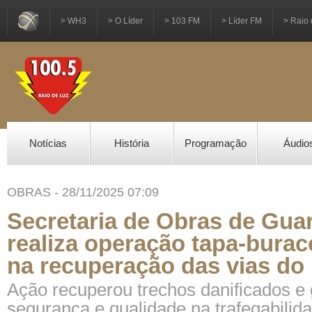
> WH3
> O Líder
> 103 FM
> Líder FM
> Raio 
Notícias
História
Programação
Áudio
OBRAS - 28/11/2025 07:09
Secretaria de Obras de Gua
realiza operação tapa-burac
na recuperação das vias do
Ação recuperou trechos danificados e 
segurança e qualidade na trafegabilid