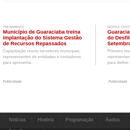
TREINAMENTO
DESFILE CÍVIC
Município de Guaraciaba treina
Guaracia
implantação do Sistema Gestão
do Desfil
de Recursos Repassados
Setembr
Capacitação reuniu servidores municipais,
Primeira re
representantes de entidades e contadores
representan
para apresenta...
para definir 
Publicidade
Publicidade
Notícias
História
Programação
Áudios