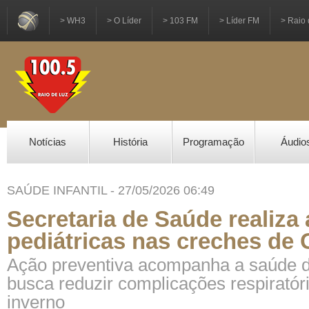
> WH3
> O Líder
> 103 FM
> Líder FM
> Raio 
Notícias
História
Programação
Áudio
SAÚDE INFANTIL - 27/05/2026 06:49
Secretaria de Saúde realiza
pediátricas nas creches de
Ação preventiva acompanha a saúde d
busca reduzir complicações respiratór
inverno