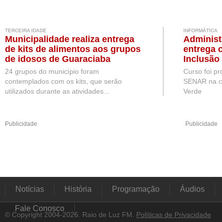
TERCEIRA IDADE
INFORMÁTICA
Municipalidade realiza entrega
Administ
de kits de alimentos aos grupos
entrega 
de idosos de Guaraciaba
Inclusão 
24 grupos do município foram
Curso foi p
contemplados com os kits, que serão
SENAR na c
utilizados durante as atividades...
Verde
Publicidade
Publicidade
Notícias
História
Programação
Áudios
Fale Conosco
© Copyright 2004-2026. Raio de Luz FM.
Políticas de Privacidade