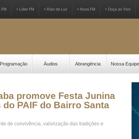
3 FM
> Líder FM
> Raio de Luz
> Nova FM
> Ouça ao Vivo
Programação
Áudios
Abrangência
Nossa Equip
aba promove Festa Junina
s do PAIF do Bairro Santa
rde de convivência, valorização das tradições e