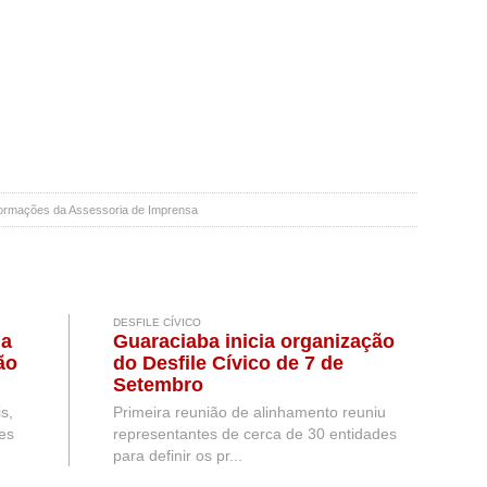
formações da Assessoria de Imprensa
DESFILE CÍVICO
na
Guaraciaba inicia organização
ão
do Desfile Cívico de 7 de
Setembro
s,
Primeira reunião de alinhamento reuniu
es
representantes de cerca de 30 entidades
para definir os pr...