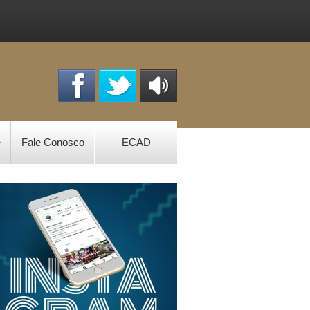
OUÇA
ONLINE
e
Fale Conosco
ECAD