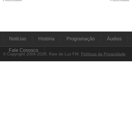
Publicidade
Publicidade
Notícias
História
Programação
Áudios
Fale Conosco
© Copyright 2004-2026. Raio de Luz FM.
Políticas de Privacidade