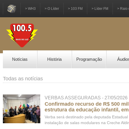
> WH3
> O Líder
> 103 FM
> Líder FM
> Raio 
Notícias
História
Programação
Áudio
Todas as notícias
VERBAS ASSEGURADAS - 27/05/2026
Confirmado recurso de R$ 500 mil
estrutura da educação infantil, e
Verba será destinado pela deputada Estadual 
instalação de salas modulares na Creche Aldi