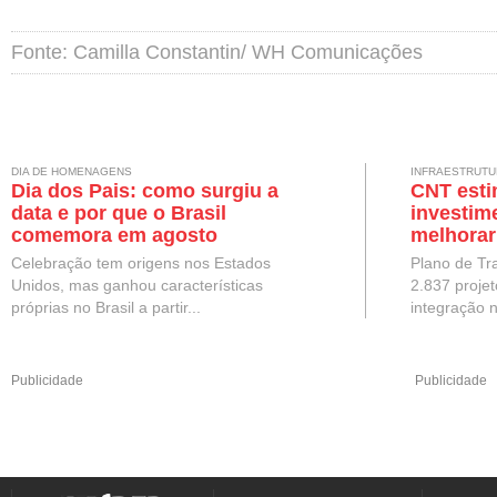
Fonte: Camilla Constantin/ WH Comunicações
DIA DE HOMENAGENS
INFRAESTRUTU
Dia dos Pais: como surgiu a
CNT esti
data e por que o Brasil
investim
comemora em agosto
melhorar
Brasil
Celebração tem origens nos Estados
Plano de Tr
Unidos, mas ganhou características
2.837 projet
próprias no Brasil a partir...
integração n
Publicidade
Publicidade