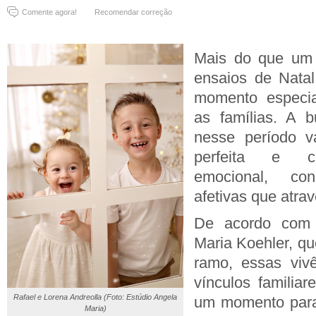
Comente agora!
Recomendar correção
Mais do que um r
ensaios de Nata
momento especia
as famílias. A b
nesse período 
perfeita e ca
emocional, con
afetivas que atra
De acordo com 
Maria Koehler, qu
ramo, essas vivê
vínculos familiar
Rafael e Lorena Andreolla (Foto: Estúdio Angela
um momento para r
Maria)