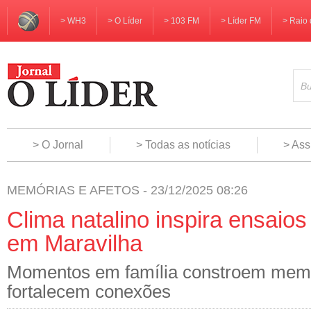
> WH3
> O Líder
> 103 FM
> Líder FM
> Raio 
> O Jornal
> Todas as notícias
> Ass
MEMÓRIAS E AFETOS - 23/12/2025 08:26
Clima natalino inspira ensaios
em Maravilha
Momentos em família constroem memór
fortalecem conexões