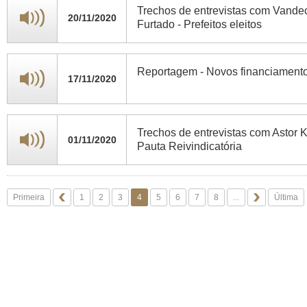
Trechos de entrevistas com Vandec
20/11/2020
Furtado - Prefeitos eleitos
Reportagem - Novos financiament
17/11/2020
Trechos de entrevistas com Astor Ki
01/11/2020
Pauta Reivindicatória
Primeira
1
2
3
4
5
6
7
8
...
Última