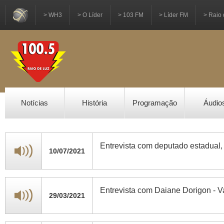
> WH3
> O Líder
> 103 FM
> Líder FM
> Raio 
Notícias
História
Programação
Áudio
Entrevista com deputado estadual, J
10/07/2021
Entrevista com Daiane Dorigon - 
29/03/2021