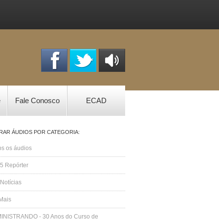
OUÇA
ONLINE
e
Fale Conosco
ECAD
TRAR ÁUDIOS POR CATEGORIA:
s os áudios
5 Repórter
Notícias
Mais
INISTRANDO - 30 Anos do Curso de