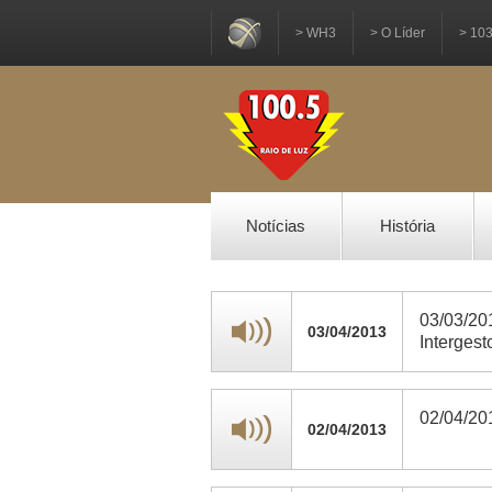
> WH3
> O Líder
> 10
Notícias
História
03/03/201
03/04/2013
Interges
02/04/20
02/04/2013