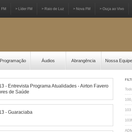
3 FM
> Líder FM
> Raio de Luz
> Nova FM
> Ouça ao Vivo
Programação
Áudios
Abrangência
Nossa Equip
FIL
3 - Entrevista Programa Atualidades - Airton Favero
Todo
tores de Saúde
100,
103 
13 - Guaraciaba
103
ADM