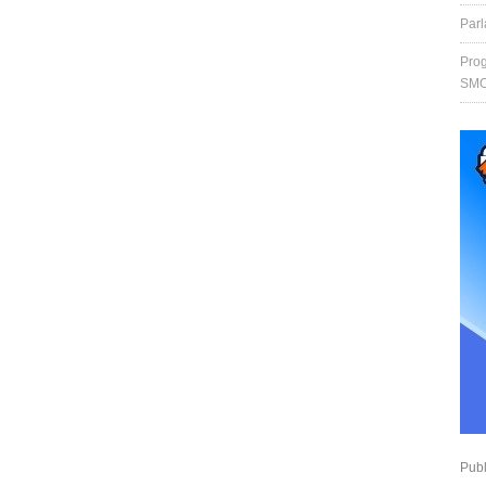
Par
Prog
SMO
Publ