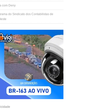
la com Deny
rama do Sindicato dos Contabilistas de
este
icidade