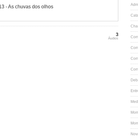
Adm
13 - As chuvas dos olhos
Cat
Cha
3
Come
Áudios
Come
Come
Come
Deb
Ent
Med
Mome
Mome
Nov