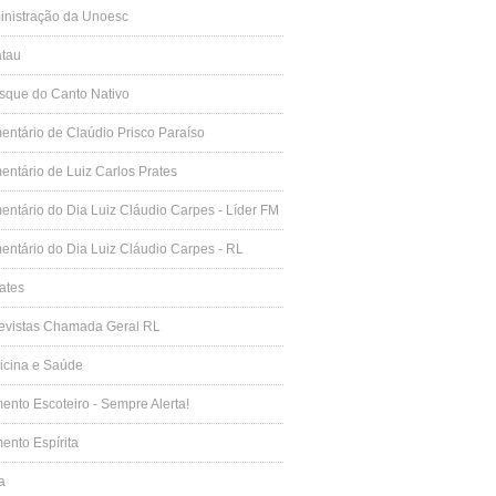
inistração da Unoesc
atau
sque do Canto Nativo
ntário de Claúdio Prisco Paraíso
ntário de Luiz Carlos Prates
ntário do Dia Luiz Cláudio Carpes - Líder FM
ntário do Dia Luiz Cláudio Carpes - RL
ates
revistas Chamada Geral RL
icina e Saúde
nto Escoteiro - Sempre Alerta!
nto Espírita
a