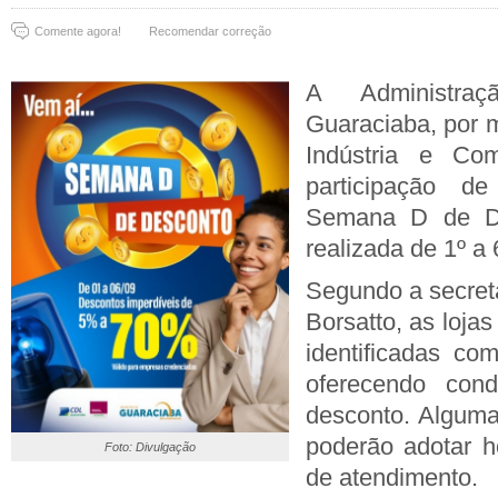
Comente agora!
Recomendar correção
A Administra
Guaraciaba, por m
Indústria e Com
participação 
Semana D de De
realizada de 1º a
Segundo a secretá
Borsatto, as lojas
identificadas co
oferecendo cond
desconto. Algum
poderão adotar ho
Foto: Divulgação
de atendimento.