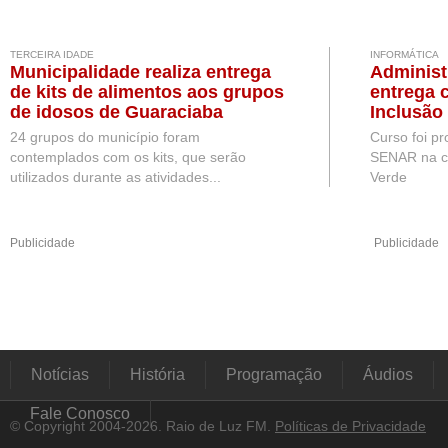
TERCEIRA IDADE
INFORMÁTICA
Municipalidade realiza entrega
Administ
de kits de alimentos aos grupos
entrega 
de idosos de Guaraciaba
Inclusão 
24 grupos do município foram
Curso foi p
contemplados com os kits, que serão
SENAR na c
utilizados durante as atividades...
Verde
Publicidade
Publicidade
Notícias
História
Programação
Áudios
Fale Conosco
© Copyright 2004-2026. Raio de Luz FM.
Políticas de Privacidade