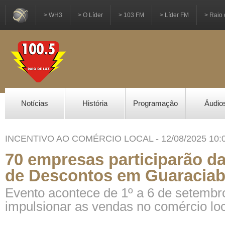
> WH3
> O Líder
> 103 FM
> Líder FM
> Raio 
Notícias
História
Programação
Áudio
INCENTIVO AO COMÉRCIO LOCAL - 12/08/2025 10:
70 empresas participarão 
de Descontos em Guaracia
Evento acontece de 1º a 6 de setembr
impulsionar as vendas no comércio lo