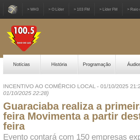
> WH3
> O Líder
> 103 FM
> Líder FM
> Raio 
Notícias
História
Programação
Áudio
INCENTIVO AO COMÉRCIO LOCAL - 01/10/2025 21:
01/10/2025 22:28)
Guaraciaba realiza a primei
feira Movimenta a partir des
feira
Evento contará com 150 empresas exp