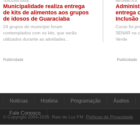
TERCEIRA IDADE
INFORMÁTICA
Municipalidade realiza entrega
Administ
de kits de alimentos aos grupos
entrega 
de idosos de Guaraciaba
Inclusão 
24 grupos do município foram
Curso foi p
contemplados com os kits, que serão
SENAR na c
utilizados durante as atividades...
Verde
Publicidade
Publicidade
Notícias
História
Programação
Áudios
Fale Conosco
© Copyright 2004-2026. Raio de Luz FM.
Políticas de Privacidade