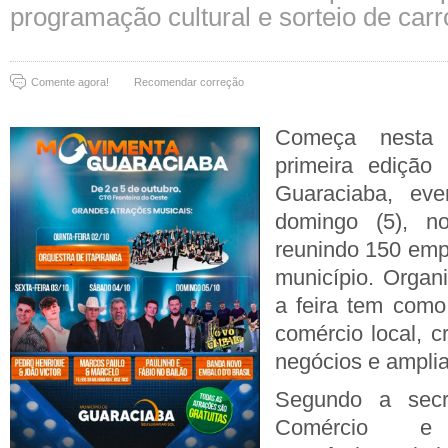
programação cultural e sorteio de car
Comente agora!
Recomendar correção
Começa nesta q
primeira edição
Guaraciaba, ev
domingo (5), 
reunindo 150 emp
município. Organi
a feira tem como 
comércio local, c
negócios e amplia
Segundo a secre
Comércio e 