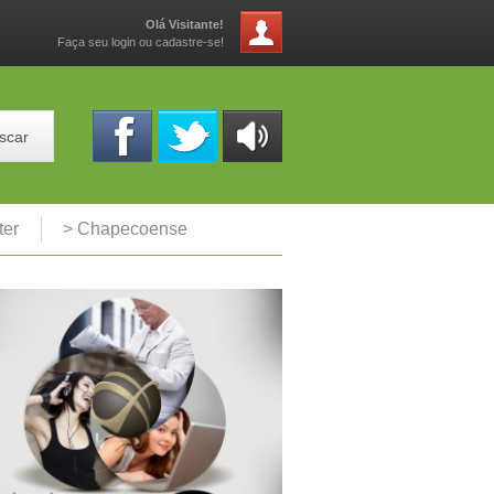
Olá Visitante!
Faça seu login ou cadastre-se!
scar
OUÇA
ONLINE
ter
> Chapecoense