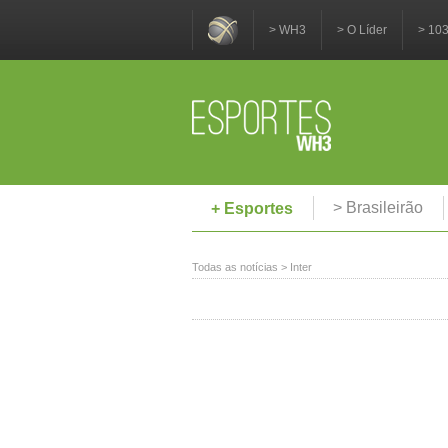
> WH3
> O Líder
> 10
> Brasileirão
+ Esportes
Todas as notícias
>
Inter