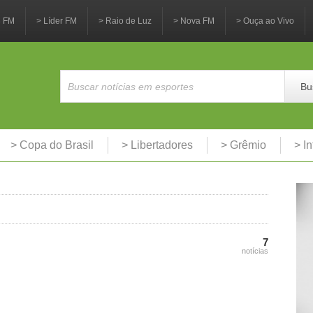
3 FM
> Líder FM
> Raio de Luz
> Nova FM
> Ouça ao Vivo
Bu
> Copa do Brasil
> Libertadores
> Grêmio
> In
7
notícias