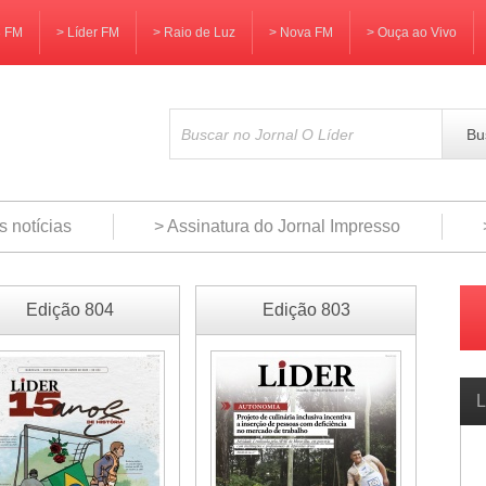
3 FM
> Líder FM
> Raio de Luz
> Nova FM
> Ouça ao Vivo
Bu
s notícias
> Assinatura do Jornal Impresso
Edição 804
Edição 803
L