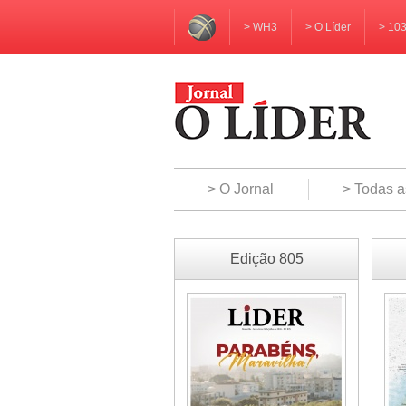
> WH3
> O Líder
> 10
> O Jornal
> Todas a
Edição 805