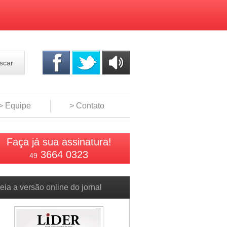
scar
OUÇA
ONLINE
> Equipe
> Contato
Faça já sua assinatura!
3664 0323
49
eia a versão online do jornal