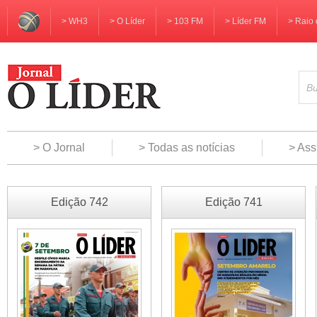
> WH3
> O Líder
> 103 FM
> Líder FM
> Raio 
> O Jornal
> Todas as notícias
> Ass
Edição 742
Edição 741