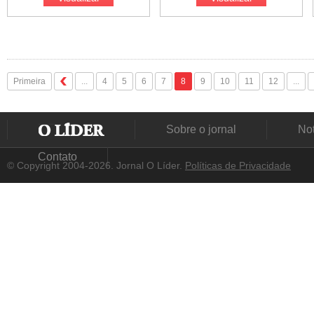
Primeira
...
4
5
6
7
8
9
10
11
12
...
Sobre o jornal
Not
Contato
© Copyright 2004-2026. Jornal O Líder.
Políticas de Privacidade