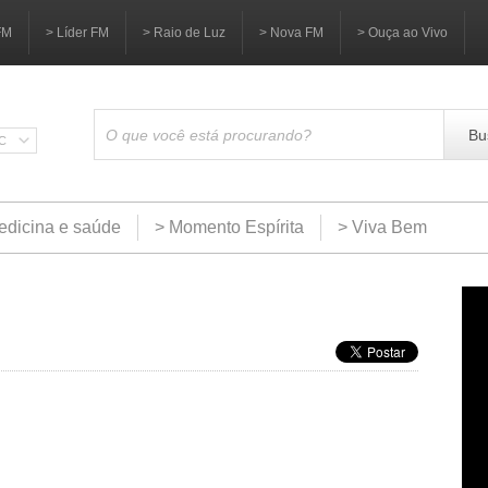
FM
> Líder FM
> Raio de Luz
> Nova FM
> Ouça ao Vivo
Bu
SC
edicina e saúde
> Momento Espírita
> Viva Bem