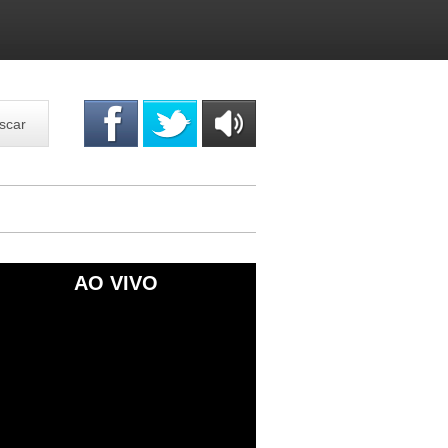
scar
OUÇA
ONLINE
AO VIVO