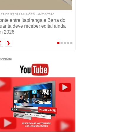
RA DE R$ 379 MILHÕES. - 04/08/2026
onte entre Itapiranga e Barra do
uarita deve receber edital ainda
m 2026
icidade