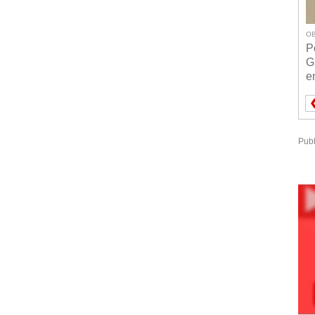
OB
P
G
e
Publ