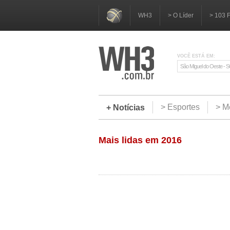
WH3
> O Líder
> 103 
VOCÊ ESTÁ EM:
São Miguel do Oeste - 
> Esportes
> M
+ Notícias
Mais lidas em 2016