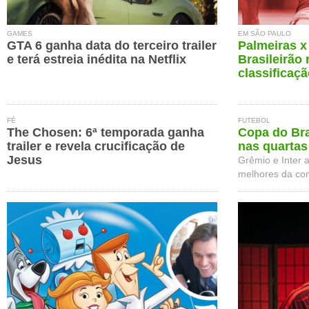
GAMES
EM SÃO PAULO
GTA 6 ganha data do terceiro trailer
Palmeiras x 
e terá estreia inédita na Netflix
Brasileirão
classificaç
FÉ
FUTEBOL
The Chosen: 6ª temporada ganha
Copa do Bra
trailer e revela crucificação de
nas quartas 
Jesus
Grêmio e Inter 
melhores da co
na...