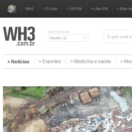
WH3
> O Líder
> 103 FM
> Líder FM
> Raio d
VOCÊ ESTÁ EM:
Maravilha - SC
> Esportes
> Medicina e saúde
> Mom
+ Notícias