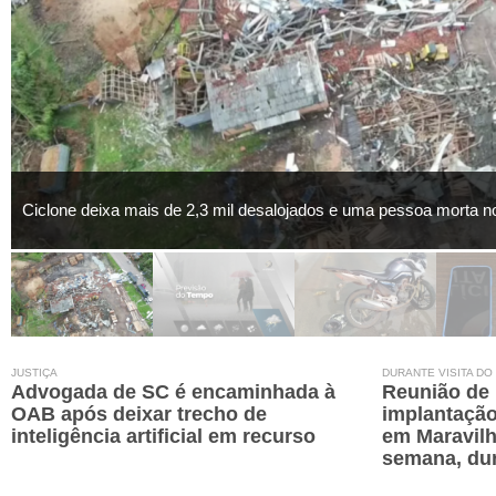
Ciclone deixa mais de 2,3 mil desalojados e uma pessoa morta n
JUSTIÇA
DURANTE VISITA DO
Advogada de SC é encaminhada à
Reunião de 
OAB após deixar trecho de
implantação
inteligência artificial em recurso
em Maravilh
semana, dur
representa