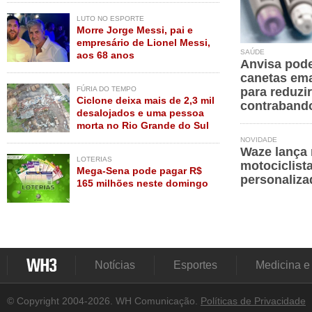
LUTO NO ESPORTE
Morre Jorge Messi, pai e
empresário de Lionel Messi,
SAÚDE
aos 68 anos
Anvisa pode
canetas em
FÚRIA DO TEMPO
para reduzir
Ciclone deixa mais de 2,3 mil
contraband
desalojados e uma pessoa
morta no Rio Grande do Sul
NOVIDADE
Waze lança 
LOTERIAS
motociclist
Mega-Sena pode pagar R$
personaliza
165 milhões neste domingo
Notícias
Esportes
Medicina e
© Copyright 2004-2026. WH Comunicação.
Políticas de Privacidade