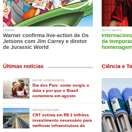
CINEMA
NOVO MANTO
Warner confirma live-action de Os
Internaciona
Jetsons com Jim Carrey e diretor
da tempora
de Jurassic World
homenagem 
Últimas notícias
Ciência e T
DIA DE HOMENAGENS
Dia dos Pais: como surgiu a
data e por que o Brasil
comemora em agosto
INFRAESTRUTURA
CNT estima em R$ 2 trilhões
investimento necessário para
melhorar infraestrutura do
Brasil