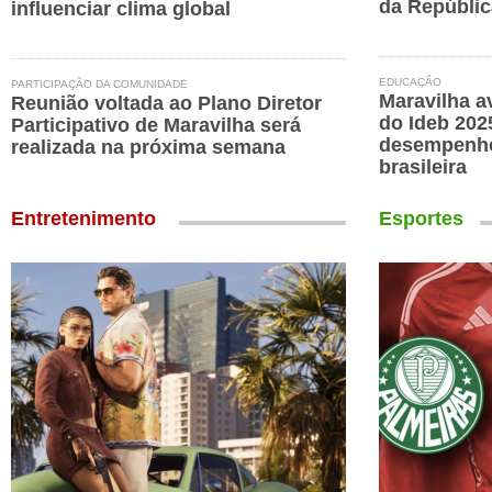
da Repúblic
influenciar clima global
EDUCAÇÃO
PARTICIPAÇÃO DA COMUNIDADE
Maravilha a
Reunião voltada ao Plano Diretor
do Ideb 202
Participativo de Maravilha será
desempenho
realizada na próxima semana
brasileira
Entretenimento
Esportes