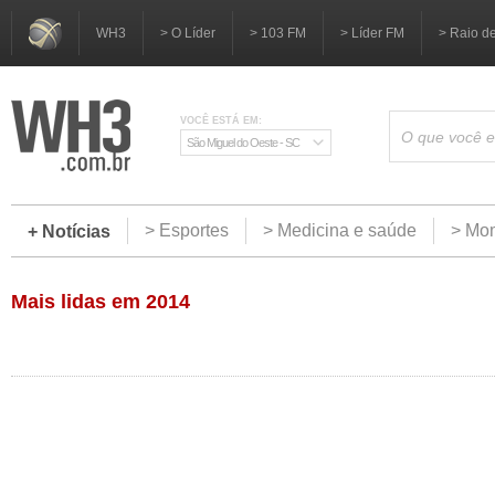
WH3
> O Líder
> 103 FM
> Líder FM
> Raio d
VOCÊ ESTÁ EM:
São Miguel do Oeste - SC
> Esportes
> Medicina e saúde
> Mom
+ Notícias
Mais lidas em 2014