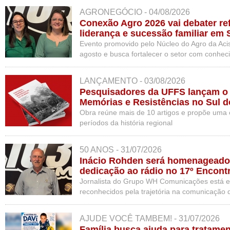
AGRONEGÓCIO - 04/08/2026
Conexão Agro 2026 vai debater ref
liderança e sucessão familiar em
Evento promovido pelo Núcleo do Agro da Aci
agosto e busca fortalecer o setor com conhec
experiências
LANÇAMENTO - 03/08/2026
Pesquisadores da UFFS lançam o li
Memórias e Resistências no Sul d
Obra reúne mais de 10 artigos e propõe uma 
períodos da história regional
50 ANOS - 31/07/2026
Inácio Rohden será homenageado 
dedicação ao rádio no 17º Encont
Catarinense
Jornalista do Grupo WH Comunicações está ent
reconhecidos pela trajetória na comunicação 
cerca de 550 participantes em Chapecó
AJUDE VOCÊ TAMBEM! - 31/07/2026
Família busca ajuda para tratame