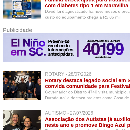
com diabetes tipo 1 em Maravilha
David foi diagnosticado há nove meses e prec
custo do equipamento chega a R$ 85 mil
Publicidade
ROTARY - 28/07/2026
Rotary destaca legado social em 
convida comunidade para Festival
Governador do Distrito 4740 visita município,
Duradouro" e destaca projetos como Casa de A
geriátricas e Oktoberfest solidária
AUTISMO - 27/07/2026
Associação dos Autistas já auxili
neste ano e promove Bingo Azul p