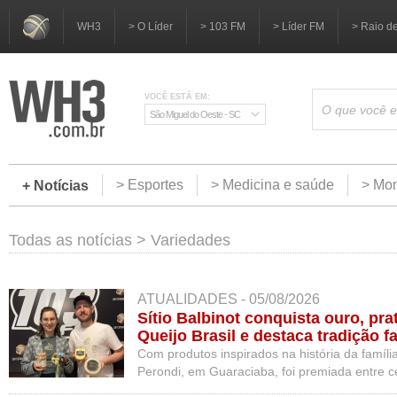
WH3
> O Líder
> 103 FM
> Líder FM
> Raio d
VOCÊ ESTÁ EM:
São Miguel do Oeste - SC
> Esportes
> Medicina e saúde
> Mom
+ Notícias
Todas as notícias
>
Variedades
ATUALIDADES - 05/08/2026
Sítio Balbinot conquista ouro, pr
Queijo Brasil e destaca tradição f
artesanal
Com produtos inspirados na história da famíli
Perondi, em Guaraciaba, foi premiada entre c
inscritos na 9ª edição do Prêmio Queijo Brasi