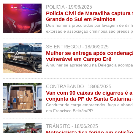
POLICIA - 19/06/2025
Polícia Civil de Maravilha captura
Grande do Sul em Palmitos
Dois homens procurados por lavagem de dinhe
extorsão e associação criminosa são presos p
SE ENTREGOU - 18/06/2025
Mulher se entrega após condenaç
vulnerável em Campo Erê
A mulher se apresentou na Delegacia acomp
CONTRABANDO - 18/06/2025
Van com 90 caixas de cigarros é 
conjunta da PF de Santa Catarina
Condutor da carga empreendeu fuga e aband
em Francisco Beltrão/PR
TRÂNSITO - 18/06/2025
Motociclista fica ferido em colisã