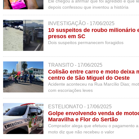
Ele chegou a afirmar que foi agredido e que l
depois confessou que inventou a história
INVESTIGAÇÃO - 17/06/2025
10 suspeitos de roubo milionário
presos em SC
Dois suspeitos permanecem foragidos
TRANSITO - 17/06/2025
Colisão entre carro e moto deixa m
centro de São Miguel do Oeste
Acidente aconteceu na Rua Marcílio Dias; mot
com escoriações leves
ESTELIONATO - 17/06/2025
Golpe envolvendo venda de motoc
Maravilha e Flor do Sertão
Comprador alega que efetuou o pagamento a 
moto diz que não recebeu o valor