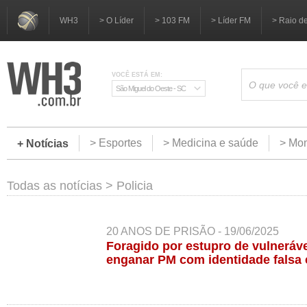
WH3
> O Líder
> 103 FM
> Líder FM
> Raio d
VOCÊ ESTÁ EM:
São Miguel do Oeste - SC
> Esportes
> Medicina e saúde
> Mom
+ Notícias
Todas as notícias
>
Policia
20 ANOS DE PRISÃO - 19/06/2025
Foragido por estupro de vulneráve
enganar PM com identidade falsa