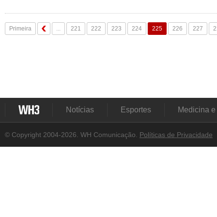
Primeira
...
221
222
223
224
225
226
227
2
Notícias
Esportes
Medicina e
© Copyright 2004-2026. WH Comunicação.
Políticas de Privacidade