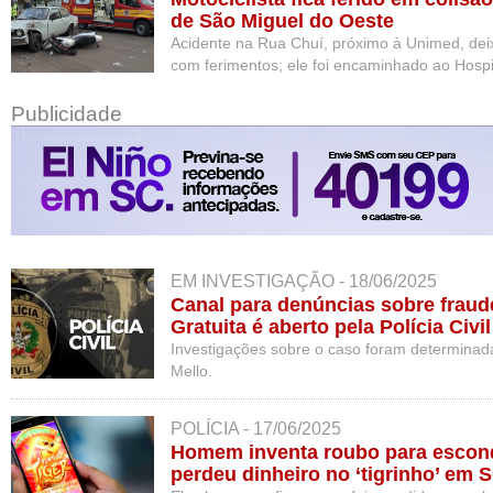
de São Miguel do Oeste
Acidente na Rua Chuí, próximo à Unimed, deix
com ferimentos; ele foi encaminhado ao Hospi
Publicidade
EM INVESTIGAÇÃO - 18/06/2025
Canal para denúncias sobre fraud
Gratuita é aberto pela Polícia Civil
Investigações sobre o caso foram determinad
Mello.
POLÍCIA - 17/06/2025
Homem inventa roubo para escon
perdeu dinheiro no ‘tigrinho’ em 