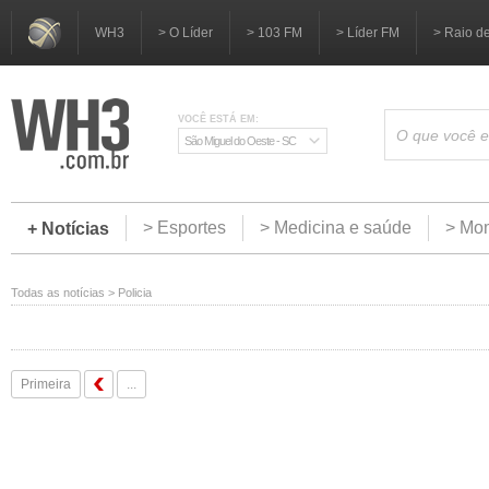
WH3
> O Líder
> 103 FM
> Líder FM
> Raio d
VOCÊ ESTÁ EM:
São Miguel do Oeste - SC
> Esportes
> Medicina e saúde
> Mom
+ Notícias
Todas as notícias
>
Policia
Primeira
...