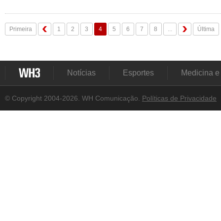
Primeira
1
2
3
4
5
6
7
8
...
Última
Notícias
Esportes
Medicina e
© Copyright 2004-2026. WH Comunicação.
Políticas de Privacidade