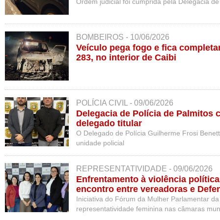
Ordem judicial foi cumprida pela Delegacia de
BOMBEIROS - 10/06/2026
Veículo pega fogo e fica complet
283, no interior de Caibi
POLÍCIA CIVIL - 09/06/2026
Delegacia de Polícia de Palmitos
delegado titular
O Delegado de Polícia Guilherme Frosi Benett
unidade policial
REPRESENTATIVIDADE - 09/06/2026
Enfrentamento à violência polític
encontro entre vereadoras e Defe
Catarina
Iniciativa do Fórum da Mulher Parlamentar da
representatividade feminina nas câmaras mun