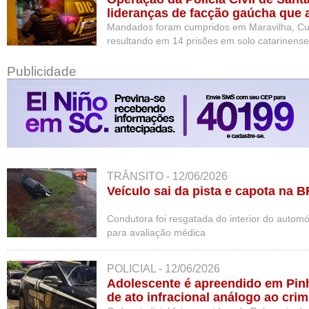
lideranças de facção gaúcha que 
catarinense
Mandados foram cumpridos em Maravilha, Cun
resultando em 14 prisões em solo catarinens
no RS
Publicidade
TRÂNSITO - 12/06/2026
Veículo sai da pista e capota na 
Condutora foi resgatada do interior do automó
para avaliação médica
POLICIAL - 12/06/2026
Adolescente é apreendido em Pin
de ato infracional análogo ao crim