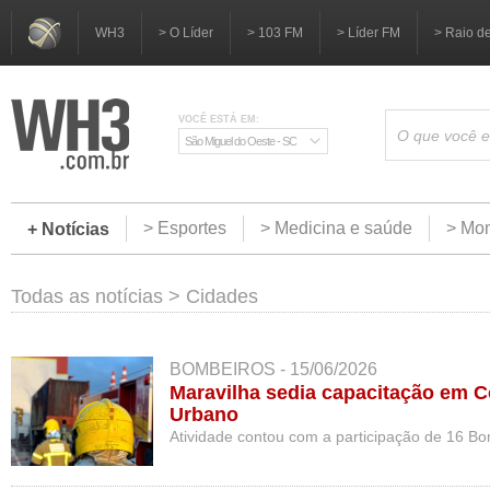
WH3
> O Líder
> 103 FM
> Líder FM
> Raio d
VOCÊ ESTÁ EM:
São Miguel do Oeste - SC
> Esportes
> Medicina e saúde
> Mom
+ Notícias
Todas as notícias
>
Cidades
BOMBEIROS - 15/06/2026
Maravilha sedia capacitação em 
Urbano
Atividade contou com a participação de 16 B