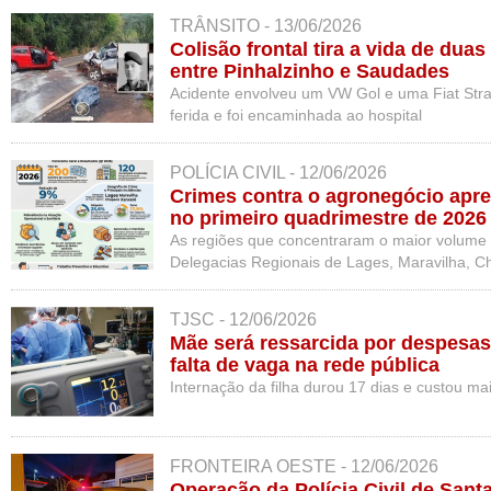
TRÂNSITO - 13/06/2026
Colisão frontal tira a vida de du
entre Pinhalzinho e Saudades
Acidente envolveu um VW Gol e uma Fiat Strad
ferida e foi encaminhada ao hospital
POLÍCIA CIVIL - 12/06/2026
Crimes contra o agronegócio apr
no primeiro quadrimestre de 2026
As regiões que concentraram o maior volume 
Delegacias Regionais de Lages, Maravilha, 
TJSC - 12/06/2026
Mãe será ressarcida por despesas
falta de vaga na rede pública
Internação da filha durou 17 dias e custou ma
FRONTEIRA OESTE - 12/06/2026
Operação da Polícia Civil de Sant