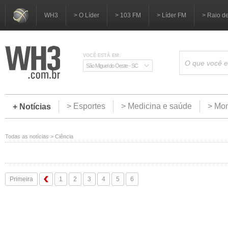
WH3
> O Líder
> 103 FM
> Líder FM
> Raio d
VOCÊ ESTÁ EM:
São Miguel do Oeste - SC
> Esportes
> Medicina e saúde
> Mom
+ Notícias
Todas as notícias
>
Ciência
Primeira
1
2
3
4
5
6