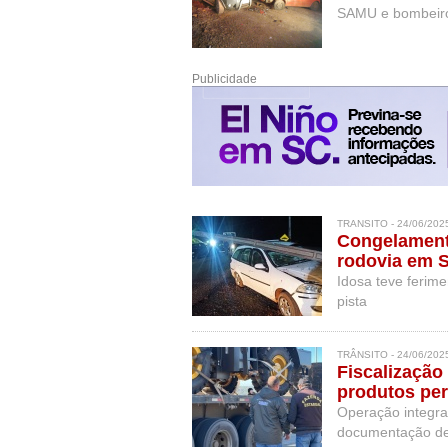
SAMU e bombeiro
Publicidade
TRANSITO - 24/06/202
Congelamento
rodovia em 
Idosa teve ferime
pista
TRÂNSITO - 24/06/202
Fiscalização
produtos pe
Operação integrad
documentação de 