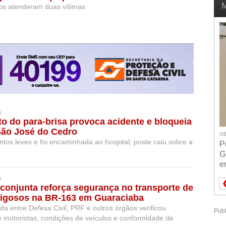
M
s atenderam duas vítimas
5
 do para-brisa provoca acidente e bloqueia
São José do Cedro
OB
ntos leves e foi encaminhada ao hospital; poste caiu sobre a
P
G
e
5
 conjunta reforça segurança no transporte de
rigosos na BR-163 em Guaraciaba
a entre Defesa Civil, PRF e outros órgãos verificou
Publ
motoristas, condições de veículos e conformidade de