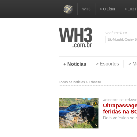
WH3
> O Líder
> 103 
VOCÊ ESTÁ EM:
São Miguel do Oeste - 
> Esportes
> M
+ Notícias
Todas as notícias
>
Trânsito
ACIDENTE DE TRÂNSIT
Ultrapassage
feridas na S
Dois veículos se