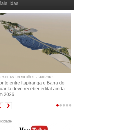
ais lidas
RA DE R$ 379 MILHÕES. - 04/08/2026
onte entre Itapiranga e Barra do
uarita deve receber edital ainda
m 2026
icidade