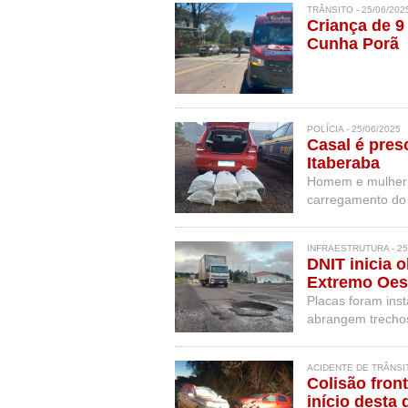
TRÂNSITO - 25/06/202
Criança de 9
Cunha Porã
POLÍCIA - 25/06/2025
Casal é pre
Itaberaba
Homem e mulher 
carregamento do 
INFRAESTRUTURA - 25
DNIT inicia 
Extremo Oest
Placas foram inst
abrangem trechos
com previsão de
ACIDENTE DE TRÂNSIT
Colisão front
início desta 