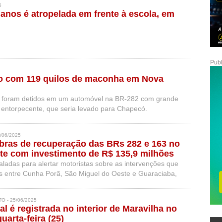
5
 anos é atropelada em frente à escola, em
Publ
so com 119 quilos de maconha em Nova
foram detidos em um automóvel na BR-282 com grande
entorpecente, que seria levado para Chapecó.
/06/2025
obras de recuperação das BRs 282 e 163 no
e com investimento de R$ 135,9 milhões
aladas para alertar motoristas sobre as intervenções que
 entre Cunha Porã, São Miguel do Oeste e Guaraciaba,
 conclusão em 2030.
O - 25/06/2025
al é registrada no interior de Maravilha no
quarta-feira (25)