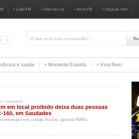
FM
> Líder FM
> Raio de Luz
> Nova FM
> Ouça ao Vivo
Bu
SC
edicina e saúde
> Momento Espírita
> Viva Bem
O - 26/06/2025
m em local proibido deixa duas pessoas
C-160, em Saudades
 envolveram em colisão frontal, aponta PMRv