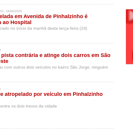
enir acidentes e proteger o meio ambiente.
O - 24/06/2025
elada em Avenida de Pinhalzinho é
 ao Hospital
strado no início da manhã desta terça-feira (24)
5
 pista contrária e atinge dois carros em São
este
iu com outros dois veículos no bairro São Jorge; ninguém
5
 atropelado por veículo em Pinhalzinho
entre os dois trevos da cidade