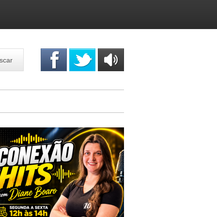
scar
OUÇA
ONLINE