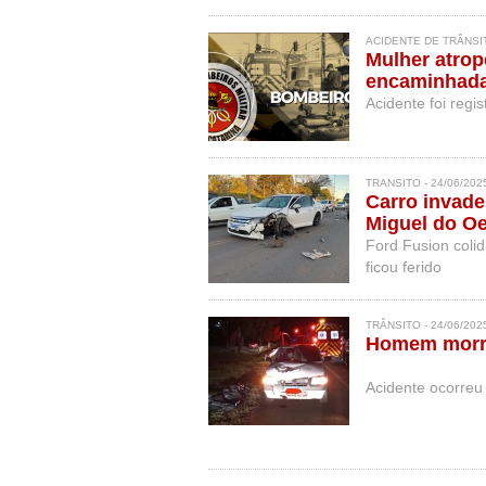
cargas para prev
ACIDENTE DE TRÂNSIT
Mulher atrop
encaminhada
Acidente foi regi
TRANSITO - 24/06/202
Carro invade
Miguel do O
Ford Fusion colid
ficou ferido
TRÂNSITO - 24/06/202
Homem morre
Acidente ocorreu 