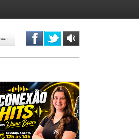
scar
OUÇA
ONLINE