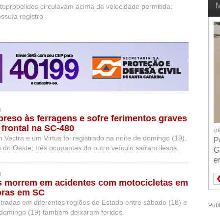
M
opropelidos circulavam acima da velocidade permitida;
ssuía registro
6
reso às ferragens e sofre ferimentos graves
 frontal na SC-480
OB
 Vectra e um Virtus foi registrado na noite de domingo (19),
P
do Oeste; três ocupantes do outro veículo saíram ilesos.
G
e
6
s morrem em acidentes com motocicletas em
oras em SC
stradas em diferentes regiões do Estado entre sábado (18) e
Publ
domingo (19) também deixaram feridos.