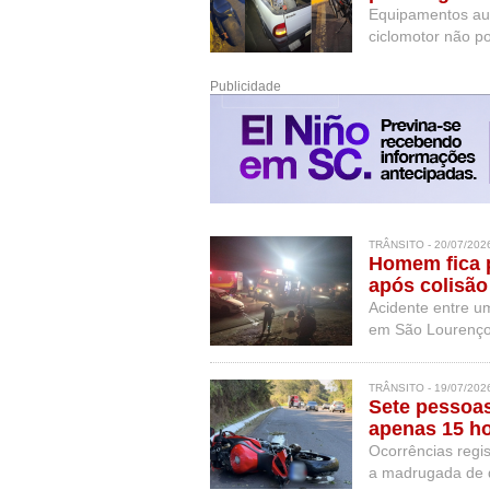
Equipamentos aut
ciclomotor não po
Publicidade
TRÂNSITO - 20/07/202
Homem fica p
após colisão
Acidente entre um
em São Lourenço 
TRÂNSITO - 19/07/202
Sete pessoa
apenas 15 h
Ocorrências regi
a madrugada de 