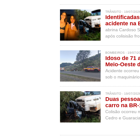
TRÂNSITO - 19/07/202
Identificada
acidente na 
abrina Cardoso S
após colisisão f
domingo (19).
BOMBEIROS - 19/07/2
Idoso de 71 
Meio-Oeste 
Acidente ocorreu 
sob o maquinário
TRÂNSITO - 19/07/202
Duas pessoas
carro na BR
Colisão ocorreu 
Cedro e Guaracia