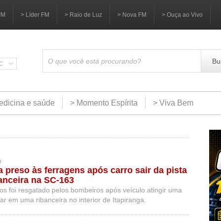
FM
> Líder FM
> Raio de Luz
> Nova FM
> Ouça ao Vivo
Bu
SC
edicina e saúde
> Momento Espírita
> Viva Bem
6
a preso às ferragens após carro sair da pista
banceira na SC-163
 foi resgatado pelos bombeiros após veículo atingir uma
r em uma ribanceira no interior de Itapiranga.