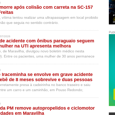
6
 morre após colisão com carreta na SC-157
reitas
vítima tentou realizar uma ultrapassagem em local proibido
hão que seguia no sentido contrário.
Publ
/07/2026
 de acidente com ônibus paraguaio seguem
mulher na UTI apresenta melhora
é, de Maravilha, divulgou novo boletim médico nesta
0). Entre os pacientes, uma mulher de 30 anos permanece
nina de 10 anos segue em estado grave após amputação.
6
 Iraceminha se envolve em grave acidente
ebê de 8 meses sobrevive e duas pessoas
rretamente presa à cadeirinha no banco traseiro e saiu
 entre um carro e um caminhão, em Pouso Redondo;
no local e adolescente faleceu no hospital.
6
 da PM remove autopropelidos e ciclomotor
ridades em Maravilha