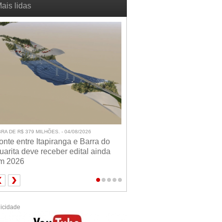
ais lidas
RA DE R$ 379 MILHÕES. - 04/08/2026
onte entre Itapiranga e Barra do
uarita deve receber edital ainda
m 2026
icidade