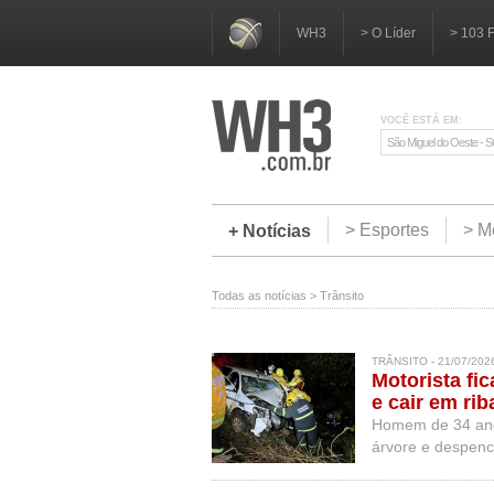
WH3
> O Líder
> 103 
VOCÊ ESTÁ EM:
São Miguel do Oeste - 
> Esportes
> M
+ Notícias
Todas as notícias
>
Trânsito
TRÂNSITO - 21/07/202
Motorista fic
e cair em ri
Homem de 34 anos
árvore e despenca