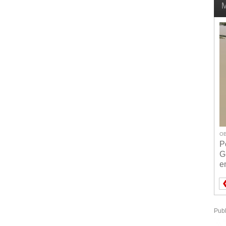
M
OB
P
G
e
Publ