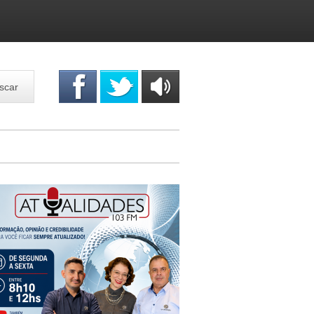
scar
OUÇA
ONLINE