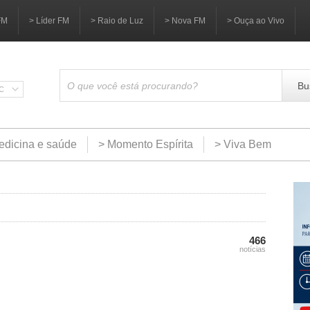
FM
> Líder FM
> Raio de Luz
> Nova FM
> Ouça ao Vivo
Bu
SC
edicina e saúde
> Momento Espírita
> Viva Bem
466
notícias