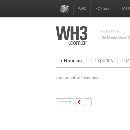
WH3
> O Líder
> 103 
VOCÊ ESTÁ EM:
São Miguel do Oeste - 
> Esportes
> M
+ Notícias
Todas as notícias
>
Economia
Primeira
...