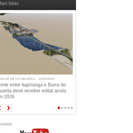
ais lidas
RA DE R$ 379 MILHÕES. - 04/08/2026
onte entre Itapiranga e Barra do
uarita deve receber edital ainda
m 2026
icidade